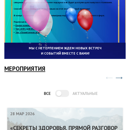
специально подготовлен в качестве подарка и не будет доступен для выпуска в Компании.
Спасибо всем и каждому персонально за этот великолепный праздник!
В конце мероприятия мы провели розыгрыш подарков для зрителей прямого эфира.
Подписывайтесь на нас в соцсетях:
•
Канал компании в Телеграм
•
Чат «КФС ДЛЯ ВСЕХ И КАЖДОГО»
•
Чат «Планетарное здоровье»
МЫ С НЕТЕРПЕНИЕМ ЖДЕМ НОВЫХ ВСТРЕЧ
И СОБЫТИЙ ВМЕСТЕ С ВАМИ!
МЕРОПРИЯТИЯ
ВСЕ
АКТУАЛЬНЫЕ
28 МАР 2026
«СЕКРЕТЫ ЗДОРОВЬЯ. ПРЯМОЙ РАЗГОВОР