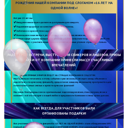
РОЖДЕНИЯ НАШЕЙ КОМПАНИИ ПОД СЛОГАНОМ «16 ЛЕТ НА
ОДНОЙ ВОЛНЕ»!
Вот уже 16 лет мы:
Внедряем инновации и делаем их доступными для каждого.
Поднимаем здоровье на качественно новый уровень.
Заботимся о красоте тела и души.
Воплощаем ваши мечты в реальность и вместе с вами меняем мир к лучшему.
В прямом эфире царила праздничная атмосфера, и мы запустили творческий флешмоб «НА
ОДНОЙ ВОЛНЕ» с участием наших пользователей из разных уголков страны и не только.
РАДОСТНЫЕ ВСТРЕЧИ, ВЫСТУПЛЕНИЯ СПИКЕРОВ И ЛИДЕРОВ, ПРИЗЫ
И ПОДАРКИ ОТ КОМПАНИИ ПРИНЕСЛИ МАССУ СЧАСТЛИВЫХ
ВПЕЧАТЛЕНИЙ.
ТРАНСЛЯЦИЯ ПРЯМЫХ ЭФИРОВ БУДЕТ НА СТРАЦАХ КОМПАНИИ В СОЦСЕТЯХ:
Мы тщательно готовились к этому событию и уже несколько месяцев назад объявили о
подготовке к творческому флешмобу, предоставив каждому желающему пространство для
воплощения самых смелых и ярких творческих фантазий!
Мы очень благодарны вам за оригинальные видеопоздравления, стихи, рисунки, песни и
коллажи – всё это говорит о вашей любви и преданности Компании и очень ценно для нас.
КАК ВСЕГДА, ДЛЯ УЧАСТНИКОВ БЫЛИ
ОРГАНИЗОВАНЫ ПОДАРКИ!
Все участники творческого флешмоба «16 ЛЕТ НА ОДНОЙ ВОЛНЕ» стали обладателями КФС
Элитной серии (эксклюзивного тиража) «СИМФОНИЯ КУЛЁВР». Этот уникальный тираж был