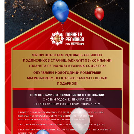
МЫ ПРОДОЛЖАЕМ РАДОВАТЬ АКТИВНЫХ
ПОДПИСЧИКОВ СТРАНИЦ (АККАУНТОВ) КОМПАНИИ
«ПЛАНЕТА РЕГИОНОВ» В РАЗНЫХ СОЦСЕТЯХ!
ОБЪЯВЛЯЕМ НОВОГОДНИЙ РОЗЫГРЫШ!
МЫ РАЗЫГРАЕМ НЕСКОЛЬКО ЗАМЕЧАТЕЛЬНЫХ
ПОДАРКОВ!
ПОД ПОСТАМИ-ПОЗДРАВЛЕНИЯМИ ОТ КОМПАНИИ
С НОВЫМ ГОДОМ 31 ДЕКАБРЯ 2023
С ПРАВОСЛАВНЫМ РОЖДЕСТВОМ 7 ЯНВАРЯ 2024
1. НЕОБХОДИМО НАПИСАТЬ КРАСИВОЕ РАЗВЕРНУТОЕ ПОЗДРАВЛЕНИЕ ИЛИ
ПОЖЕЛАНИЕ! ПОЖАЛУЙСТА, ОБРАТИТЕ ВНИМАНИЕ - ТОЛЬКО ПОД
ПОЗДРАВИТЕЛЬНЫМИ ПОСТАМИ 31 ДЕКАБРЯ И 7 ЯНВАРЯ!
2. ВЫ ДОЛЖНЫ БЫТЬ ПОДПИСАНЫ НА СТРАНИЦЫ КОМПАНИИ В СОЦСЕТЯХ.
3. ПОСТАВИТЬ ЛАЙК 3-М ЛЮБЫМ ПОСТАМ НА ВЫБОР В СОЦСЕТИ, ГДЕ ОСТАВЛЯЕТЕ
КОММЕНТАРИЙ.