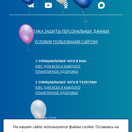
Ссылка на нашу группу во VKontakte
Ссылка на наш канал в Youtube
Ссылка на нашу группу в Одноклассника
Ссылка на наш канал в Telegr
Ссылка на наш кана
ПОЛИТИКА ЗАЩИТЫ ПЕРСОНАЛЬНЫХ ДАННЫХ
УСЛОВИЯ ПОЛЬЗОВАНИЯ САЙТОМ
2 ОФИЦИАЛЬНЫХ ЧАТА В МАХ
КФС ДЛЯ ВСЕХ И КАЖДОГО
ПЛАНЕТАРНОЕ ЗДОРОВЬЕ
2 ОФИЦИАЛЬНЫХ ЧАТА В ТЕЛЕГРАМ
КФС ДЛЯ ВСЕХ И КАЖДОГО
ПЛАНЕТАРНОЕ ЗДОРОВЬЕ
© 2008-2026
ОФИЦИАЛЬНЫЕ САЙТЫ КОМПАНИИ
На нашем сайте используются файлы cookie. Оставаясь на
ПЛАНЕТА-РЕГИОНОВ.РФ