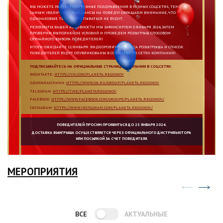
ВЫ МОЖЕТЕ РАЗМЕСТИТЬ РАЗНЫЕ ПОЗДРАВЛЕНИЯ В РАЗНЫХ СОЦСЕТЯХ, ТЕМ
САМЫМ УВЕЛИЧИТЬ СВОИ ШАНСЫ НА ПОБЕДУ! ОБРАЩАЕМ ВНИМАНИЕ, ЧТО
ОДИНАКОВЫЕ ТЕКСТЫ УЧИТЫВАТЬСЯ НЕ БУДУТ.
РЕЗУЛЬТАТЫ ВАШЕЙ АКТИВНОСТИ МЫ ЗАФИКСИРУЕМ 9 ЯНВАРЯ 2024, ЗАТЕМ
ПРОВЕРИМ ВЫПОЛНЕНИЕ УСЛОВИЙ И ПРОВЕДЕМ РОЗЫГРЫШ СПОСОБОМ
СЛУЧАЙНОГО ВЫБОРА ПОБЕДИТЕЛЕЙ!
ИТОГИ ОЖИДАЙТЕ 11 ЯНВАРЯ: ВИДЕОРОЛИК ПРОЦЕССА РОЗЫГРЫША И СПИСОК
ПОБЕДИТЕЛЕЙ БУДУТ ОПУБЛИКОВАНЫ В СОЦИАЛЬНЫХ СЕТЯХ КОМПАНИИ!
ПОДПИСЫВАЙТЕСЬ НА ОФИЦИАЛЬНЫЕ СТРАНИЦЫ КОМПАНИИ В СОЦСЕТЯХ:
ВКОНТАКТЕ:
HTTPS://VK.COM/PLANETA.REGIONOV
ОДНОКЛАССНИКИ:
HTTPS://WWW.OK.RU/GROUP/PLANETA.REGIONOV
TELEGRAM:
HTTPS://T.ME/PLANETAREGIONOV
FACEBOOK:
HTTPS://WWW.FACEBOOK.COM/GROUPS/PLANETA.REGIONOV/
INSTAGRAM:
HTTPS://WWW.INSTAGRAM.COM/PLANETA.REGIONOV/
ПОБЕДИТЕЛЕЙ ПРОСИМ ПРОЯВИТЬСЯ ДО 23 ЯНВАРЯ 2024.
ДОСТАВКА ВЫИГРЫША ОСУЩЕСТВЛЯЕТСЯ ЧЕРЕЗ ОФИЦИАЛЬНОГО ДИСТРИБЬЮТОРА
ИЛИ ПОСЫЛКОЙ ЗА СЧЕТ ПОБЕДИТЕЛЯ.
МЕРОПРИЯТИЯ
ВСЕ
АКТУАЛЬНЫЕ