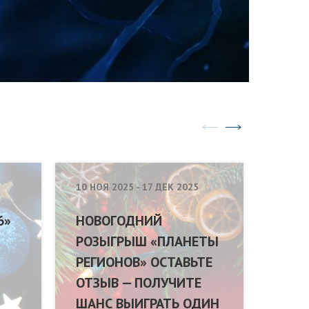
10 НОЯ 2025
-
17 ДЕК 2025
27 СЕН
6»
НОВОГОДНИЙ
ИТО
РОЗЫГРЫШ «ПЛАНЕТЫ
ТОР
РЕГИОНОВ» ОСТАВЬТЕ
МЕР
ОТЗЫВ — ПОЛУЧИТЕ
ЗАПУ
ШАНС ВЫИГРАТЬ ОДИН
«ViT