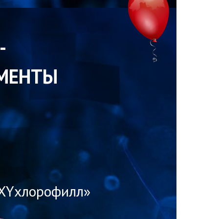
-
МЕНТЫ
XYхлорофилл»